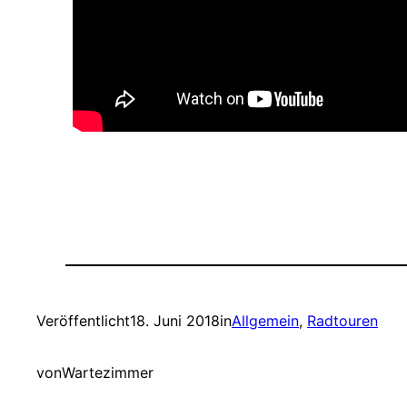
Veröffentlicht
18. Juni 2018
in
Allgemein
, 
Radtouren
von
Wartezimmer