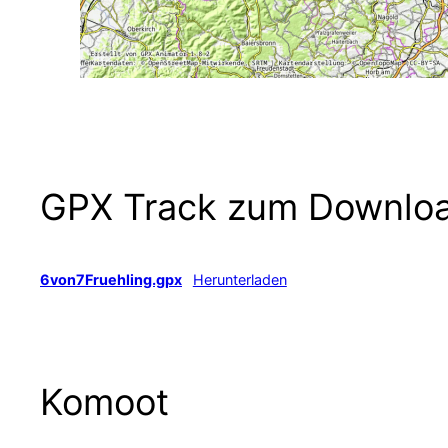
GPX Track zum Downlo
6von7Fruehling.gpx
Herunterladen
Komoot